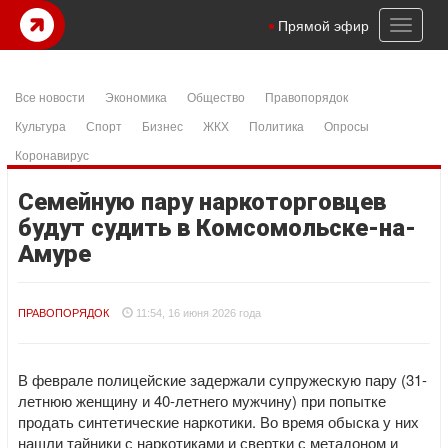
Toggl
Прямой эфир
naviga
Все новости
Экономика
Общество
Правопорядок
Культура
Спорт
Бизнес
ЖКХ
Политика
Опросы
Коронавирус
Семейную пару наркоторговцев
будут судить в Комсомольске-на-
Амуре
ПРАВОПОРЯДОК
11:54, 16 июня 2026 года
В феврале полицейские задержали супружескую пару (31-
летнюю женщину и 40-летнего мужчину) при попытке
продать синтетические наркотики. Во время обыска у них
нашли тайники с наркотиками и свертки с метадоном и