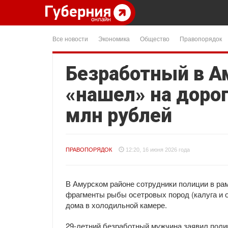
Все новости
Экономика
Общество
Правопорядок
Безработный в А
«нашел» на дорог
млн рублей
ПРАВОПОРЯДОК
12:20, 16 июня 2026 года
В Амурском районе сотрудники полиции в ра
фрагменты рыбы осетровых пород (калуга и о
дома в холодильной камере.
29-летний безработный мужчина заявил полиц