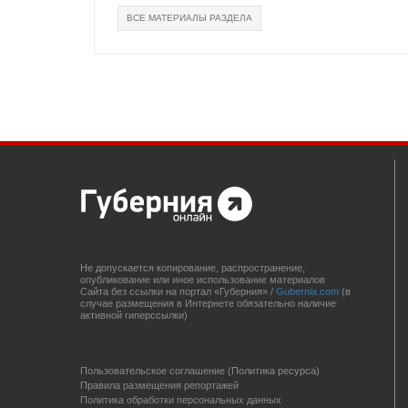
ВСЕ МАТЕРИАЛЫ РАЗДЕЛА
Не допускается копирование, распространение,
опубликование или иное использование материалов
Сайта без ссылки на портал «Губерния» /
Gubernia.com
(в
случае размещения в Интернете обязательно наличие
активной гиперссылки)
Пользовательское соглашение (Политика ресурса)
Правила размещения репортажей
Политика обработки персональных данных