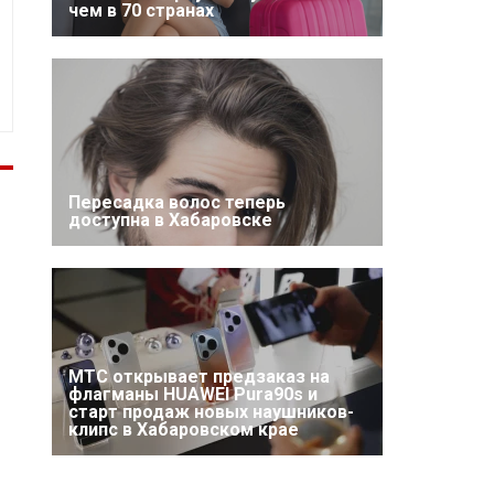
чем в 70 странах
Пересадка волос теперь
доступна в Хабаровске
МТС открывает предзаказ на
флагманы HUAWEI Pura90s и
старт продаж новых наушников-
клипс в Хабаровском крае