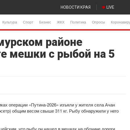
НОВОСТИ КРАЯ
LIVE
Культура
Спорт
Бизнес
ЖКХ
Политика
Опросы
Коронавир
мурском районе
е мешки с рыбой на 5
мках операции «Путина-2026» изъяли у жителя села Ачан
сетр) общим весом свыше 311 кг. Рыбу обнаружили у него
ейским, что рыбу он нашел в мешках на обочине дороги,