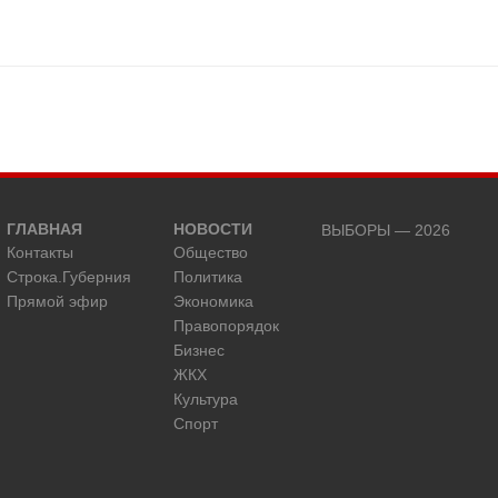
ГЛАВНАЯ
НОВОСТИ
ВЫБОРЫ — 2026
Контакты
Общество
Строка.Губерния
Политика
Прямой эфир
Экономика
Правопорядок
Бизнес
ЖКХ
Культура
Спорт