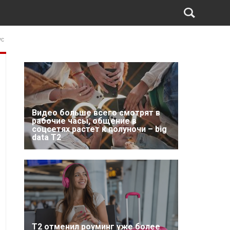
ус
Видео больше всего смотрят в
рабочие часы, общение в
соцсетях растет к полуночи – big
data T2
Т2 отменил роуминг уже более