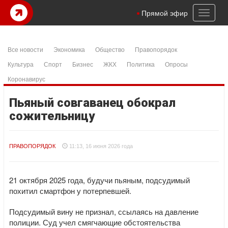
Toggl
Прямой эфир
naviga
Все новости
Экономика
Общество
Правопорядок
Культура
Спорт
Бизнес
ЖКХ
Политика
Опросы
Коронавирус
Пьяный совгаванец обокрал
сожительницу
ПРАВОПОРЯДОК
11:13, 16 июня 2026 года
21 октября 2025 года, будучи пьяным, подсудимый
похитил смартфон у потерпевшей.
Подсудимый вину не признал, ссылаясь на давление
полиции. Суд учел смягчающие обстоятельства