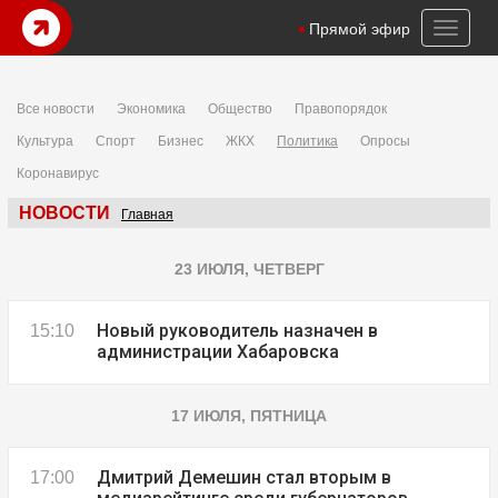
Toggl
Прямой эфир
naviga
Все новости
Экономика
Общество
Правопорядок
Культура
Спорт
Бизнес
ЖКХ
Политика
Опросы
Коронавирус
НОВОСТИ
Главная
23 ИЮЛЯ, ЧЕТВЕРГ
Новый руководитель назначен в
15:10
администрации Хабаровска
17 ИЮЛЯ, ПЯТНИЦА
Дмитрий Демешин стал вторым в
17:00