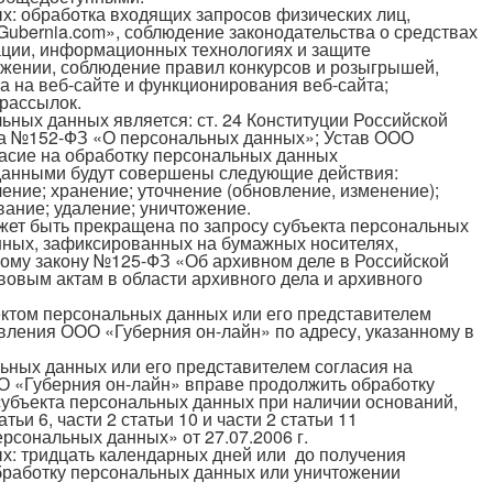
х: обработка входящих запросов физических лиц,
ubernia.com», соблюдение законодательства о средствах
ции, информационных технологиях и защите
ожении, соблюдение правил конкурсов и розыгрышей,
а на веб-сайте и функционирования веб-сайта;
рассылок.
ных данных является: ст. 24 Конституции Российской
на №152-ФЗ «О персональных данных»; Устав ООО
ласие на обработку персональных данных
данными будут совершены следующие действия:
ление; хранение; уточнение (обновление, изменение);
вание; удаление; уничтожение.
ет быть прекращена по запросу субъекта персональных
ных, зафиксированных на бумажных носителях,
ому закону №125-ФЗ «Об архивном деле в Российской
овым актам в области архивного дела и архивного
ектом персональных данных или его представителем
вления ООО «Губерния он-лайн» по адресу, указанному в
ьных данных или его представителем согласия на
 «Губерния он-лайн» вправе продолжить обработку
субъекта персональных данных при наличии оснований,
атьи 6, части 2 статьи 10 и части 2 статьи 11
рсональных данных» от 27.07.2006 г.
х: тридцать календарных дней или до получения
бработку персональных данных или уничтожении