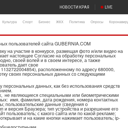
НОВОСТИ КРАЯ
LIVE
Культура
Спорт
Бизнес
ЖКХ
Политика
Опросы
Коронавир
нных пользователей сайта GUBERNIA.COM
ку на участие в конкурсе, размещая фото и/или видео на
нимает настоящее Согласие на обработку персональных
одно, своей волей и в своем интересе, а также
ователь дает свое
1132722004854), расположенному по адресу 680000,
ботку своих персональных данных со следующими
у персональных данных, как без использования средств
анием.
их, не являющиеся специальными или биометрическими
х: имя, фамилия, дата рождения, номера контактных
ты; пользовательские данные (сведения о
п и версия Браузера; тип устройства и разрешение его
йт пользователь; с какого сайта или по какой рекламе;
открывает и на какие кнопки нажимает пользователь; ip-
 общедоступными.