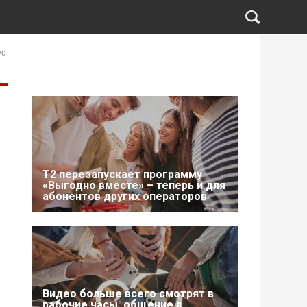
ус
Т2 перезапускает программу
«Выгодно вместе» – теперь и для
абонентов других операторов
Видео больше всего смотрят в
рабочие часы, общение в