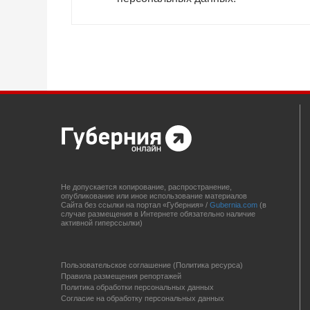
Не допускается копирование, распространение,
опубликование или иное использование материалов
Сайта без ссылки на портал «Губерния» /
Gubernia.com
(в
случае размещения в Интернете обязательно наличие
активной гиперссылки)
Пользовательское соглашение (Политика ресурса)
Правила размещения репортажей
Политика обработки персональных данных
Согласие на обработку персональных данных