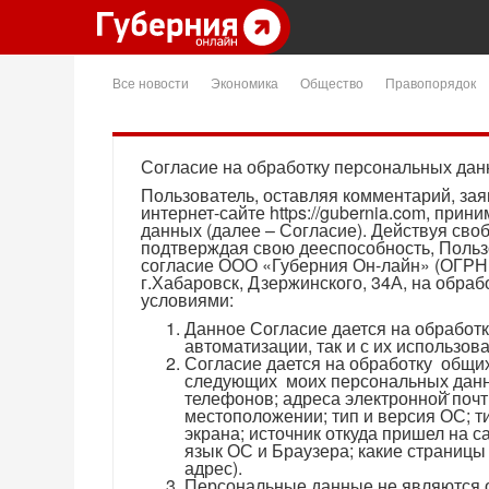
Все новости
Экономика
Общество
Правопорядок
Согласие на обработку персональных да
Пользователь, оставляя комментарий, заяв
интернет-сайте https://gubernia.com, при
данных (далее – Согласие). Действуя своб
подтверждая свою дееспособность, Польз
согласие ООО «Губерния Он-лайн» (ОГРН 
г.Хабаровск, Дзержинского, 34А, на обра
условиями:
Данное Согласие дается на обработк
автоматизации, так и с их использов
Согласие дается на обработку общ
следующих моих персональных данны
телефонов; адреса электронной̆ поч
местоположении; тип и версия ОС; ти
экрана; источник откуда пришел на са
язык ОС и Браузера; какие страницы 
адрес).
Персональные данные не являются