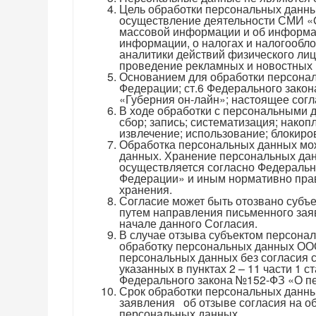
Цель обработки персональных данны
осуществление деятельности СМИ «G
массовой информации и об информа
информации, о налогах и налогообл
аналитики действий физического лиц
проведение рекламных и новостных 
Основанием для обработки персональ
Федерации; ст.6 Федерального зако
«Губерния он-лайн»; настоящее сог
В ходе обработки с персональными 
сбор; запись; систематизация; накоп
извлечение; использование; блокиро
Обработка персональных данных мож
данных. Хранение персональных дан
осуществляется согласно Федеральн
Федерации» и иным нормативно прав
хранения.
Согласие может быть отозвано субъ
путем направления письменного зая
начале данного Согласия.
В случае отзыва субъектом персонал
обработку персональных данных ООО
персональных данных без согласия 
указанных в пунктах 2 – 11 части 1 ст
Федерального закона №152-ФЗ «О пе
Срок обработки персональных данны
заявления об отзыве согласия на о
персональных данных.