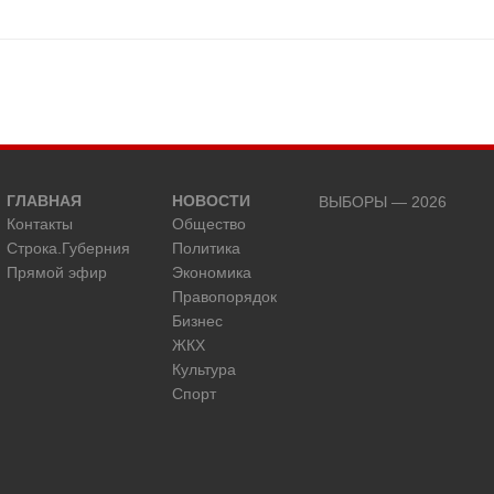
ГЛАВНАЯ
НОВОСТИ
ВЫБОРЫ — 2026
Контакты
Общество
Строка.Губерния
Политика
Прямой эфир
Экономика
Правопорядок
Бизнес
ЖКХ
Культура
Спорт