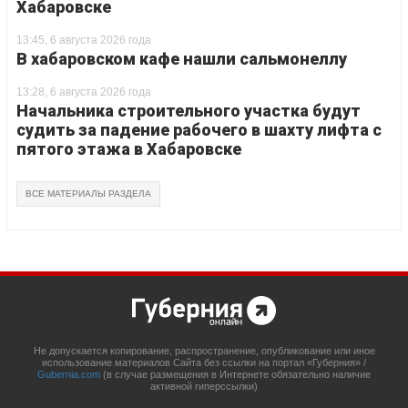
Хабаровске
13:45, 6 августа 2026 года
В хабаровском кафе нашли сальмонеллу
13:28, 6 августа 2026 года
Начальника строительного участка будут
судить за падение рабочего в шахту лифта с
пятого этажа в Хабаровске
ВСЕ МАТЕРИАЛЫ РАЗДЕЛА
Не допускается копирование, распространение, опубликование или иное
использование материалов Сайта без ссылки на портал «Губерния» /
Gubernia.com
(в случае размещения в Интернете обязательно наличие
активной гиперссылки)