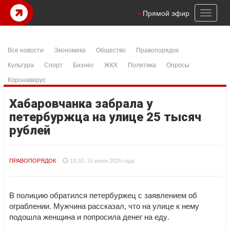
Toggl
Прямой эфир
naviga
Все новости
Экономика
Общество
Правопорядок
Культура
Спорт
Бизнес
ЖКХ
Политика
Опросы
Коронавирус
Хабаровчанка забрала у
петербуржца на улице 25 тысяч
рублей
ПРАВОПОРЯДОК
18:30, 15 июня 2026 года
В полицию обратился петербуржец с заявлением об
ограблении. Мужчина рассказал, что на улице к нему
подошла женщина и попросила денег на еду.