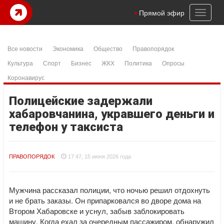
Toggl
Прямой эфир
naviga
Все новости
Экономика
Общество
Правопорядок
Культура
Спорт
Бизнес
ЖКХ
Политика
Опросы
Коронавирус
Полицейские задержали
хабаровчанина, укравшего деньги и
телефон у таксиста
ПРАВОПОРЯДОК
17:47, 15 июня 2026 года
Мужчина рассказал полиции, что ночью решил отдохнуть
и не брать заказы. Он припарковался во дворе дома на
Втором Хабаровске и уснул, забыв заблокировать
машину. Когда ехал за очередным пассажиром, обнаружил