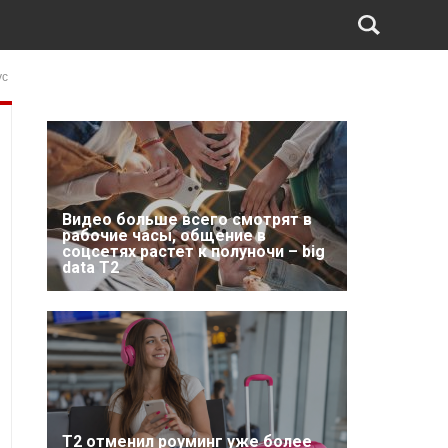
ус
Видео больше всего смотрят в
рабочие часы, общение в
соцсетях растет к полуночи – big
data T2
Т2 отменил роуминг уже более