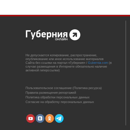
Не допускается копирование, распространение,
опубликование или иное использование материалов
Сайта без ссылки на портал «Губерния» /
Gubernia.com
(в
случае размещения в Интернете обязательно наличие
активной гиперссылки)
Пользовательское соглашение (Политика ресурса)
Правила размещения репортажей
Политика обработки персональных данных
Согласие на обработку персональных данных