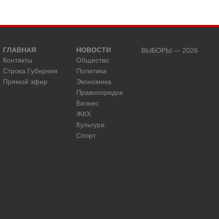
ГЛАВНАЯ
НОВОСТИ
ВЫБОРЫ — 2026
Контакты
Общество
Строка.Губерния
Политика
Прямой эфир
Экономика
Правопорядок
Бизнес
ЖКХ
Культура
Спорт