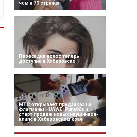
чем в 70 странах
Пересадка волос теперь
доступна в Хабаровске
МТС открывает предзаказ на
флагманы HUAWEI Pura90s и
старт продаж новых наушников-
клипс в Хабаровском крае