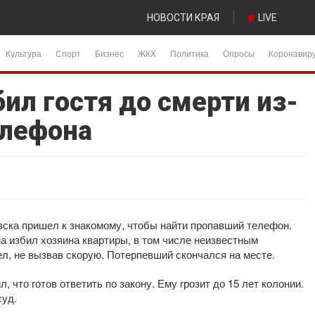
НОВОСТИ КРАЯ
LIVE
Культура
Спорт
Бизнес
ЖКХ
Политика
Опросы
Коронавир
ил гостя до смерти из-
елефона
вска пришел к знакомому, чтобы найти пропавший телефон.
а избил хозяина квартиры, в том числе неизвестным
ел, не вызвав скорую. Потерпевший скончался на месте.
 что готов ответить по закону. Ему грозит до 15 лет колонии.
суд.