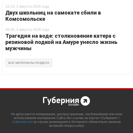
10:10, 3 августа 2026 года
Двух школьниц на самокате сбили в
Комсомольске
09:30, 3 августа 2026 года
Трагедия на воде: столкновение катера с
резиновой лодкой на Амуре унесло жизнь
мужчины
ВСЕ МАТЕРИАЛЫ РАЗДЕЛА
Не допускается копирование, распространение, опубликование или иное
использование материалов Сайта без ссылки на портал «Губерния» /
Gubernia.com
(в случае размещения в Интернете обязательно наличие
активной гиперссылки)