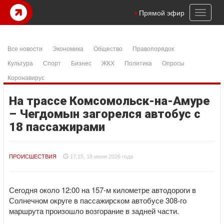
Toggl
Прямой эфир
naviga
Все новости
Экономика
Общество
Правопорядок
Культура
Спорт
Бизнес
ЖКХ
Политика
Опросы
Коронавирус
На трассе Комсомольск-на-Амуре
– Чегдомын загорелся автобус с
18 пассажирами
ПРОИСШЕСТВИЯ
17:15, 18 июня 2026 года
Сегодня около 12:00 на 157‑м километре автодороги в
Солнечном округе в пассажирском автобусе 308‑го
маршрута произошло возгорание в задней части.