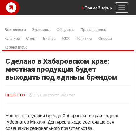
Toggl
Прямой эфир
naviga
Все новости
Экономика
Общество
Правопорядок
Культура
Спорт
Бизнес
ЖКХ
Политика
Опросы
Коронавирус
Сделано в Хабаровском крае:
местная продукция будет
выходить под единым брендом
ОБЩЕСТВО
17:21, 30 августа 2023 года
Вопрос о создании бренда Хабаровского края поднял
губернатор Михаил Дегтярев в ходе состоявшегося
совещании регионального правительства.