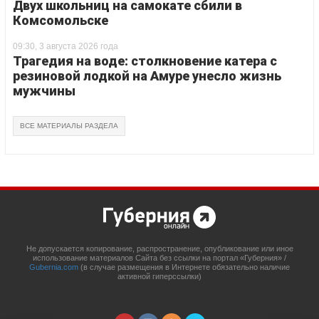
Двух школьниц на самокате сбили в
Комсомольске
09:30, 3 августа 2026 года
Трагедия на воде: столкновение катера с
резиновой лодкой на Амуре унесло жизнь
мужчины
ВСЕ МАТЕРИАЛЫ РАЗДЕЛА
Не допускается копирование, распространение, опубликование или иное
использование материалов Сайта без ссылки на портал «Губерния» /
Gubernia.com
(в случае размещения в Интернете обязательно наличие
активной гиперссылки)