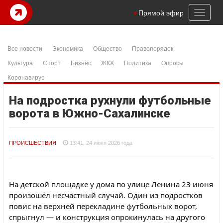
Toggl
Прямой эфир
naviga
Все новости
Экономика
Общество
Правопорядок
Культура
Спорт
Бизнес
ЖКХ
Политика
Опросы
Коронавирус
На подростка рухнули футбольные
ворота в Южно-Сахалинске
ПРОИСШЕСТВИЯ
13:41, 24 июня 2026 года
На детской площадке у дома по улице Ленина 23 июня
произошёл несчастный случай. Один из подростков
повис на верхней перекладине футбольных ворот,
спрыгнул — и конструкция опрокинулась на другого