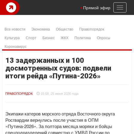
Toggl
Прямой эфир
naviga
Все новости
Экономика
Общество
Правопорядок
Культура
Спорт
Бизнес
ЖКХ
Политика
Опросы
Коронавирус
13 задержанных и 100
досмотренных судов: подвели
итоги рейда «Путина-2026»
ПРАВОПОРЯДОК
15:58, 25 июня 2026 года
Экипажи катеров морского отряда Восточного округа
Росгвардии вернулись после участия в ОПМ
«Путина-2026». За полтора месяца моряки и бойцы
спецподразделений совместно с УМВД России по