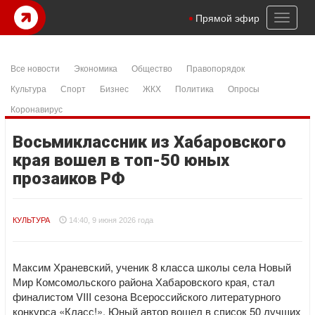
Toggl
Прямой эфир
naviga
Все новости
Экономика
Общество
Правопорядок
Культура
Спорт
Бизнес
ЖКХ
Политика
Опросы
Коронавирус
Восьмиклассник из Хабаровского
края вошел в топ-50 юных
прозаиков РФ
КУЛЬТУРА
14:40, 9 июня 2026 года
Максим Храневский, ученик 8 класса школы села Новый
Мир Комсомольского района Хабаровского края, стал
финалистом VIII сезона Всероссийского литературного
конкурса «Класс!». Юный автор вошел в список 50 лучших