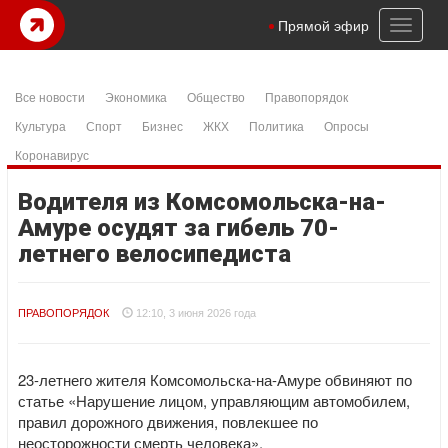
Toggl
Прямой эфир
naviga
Все новости
Экономика
Общество
Правопорядок
Культура
Спорт
Бизнес
ЖКХ
Политика
Опросы
Коронавирус
Водителя из Комсомольска-на-
Амуре осудят за гибель 70-
летнего велосипедиста
ПРАВОПОРЯДОК
12:10, 3 июня 2026 года
23-летнего жителя Комсомольска-на-Амуре обвиняют по
статье «Нарушение лицом, управляющим автомобилем,
правил дорожного движения, повлекшее по
неосторожности смерть человека».