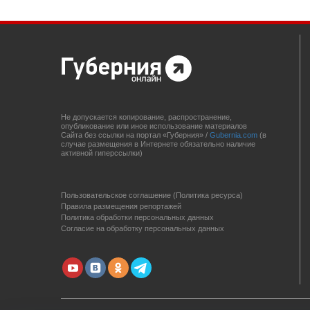
Не допускается копирование, распространение,
опубликование или иное использование материалов
Сайта без ссылки на портал «Губерния» /
Gubernia.com
(в
случае размещения в Интернете обязательно наличие
активной гиперссылки)
Пользовательское соглашение (Политика ресурса)
Правила размещения репортажей
Политика обработки персональных данных
Согласие на обработку персональных данных