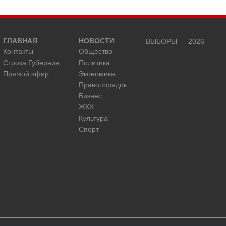
ГЛАВНАЯ
НОВОСТИ
ВЫБОРЫ — 2026
Контакты
Общество
Строка.Губерния
Политика
Прямой эфир
Экономика
Правопорядок
Бизнес
ЖКХ
Культура
Спорт