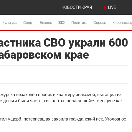
НОВОСТИ КРАЯ
LIVE
Культура
Спорт
Бизнес
ЖКХ
Политика
Опросы
Коронавир
астника СВО украли 600
Хабаровском крае
Амурска незаконно проник в квартиру знакомой, вытащил из
ые деньги были частью выплаты, полагавшейся женщине как
тил ущерб, потерпевшая заявила гражданский иск. Уголовное