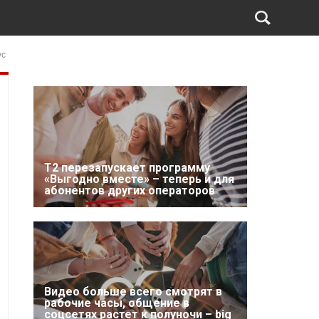
ус
Т2 перезапускает программу
«Выгодно вместе» – теперь и для
абонентов других операторов
Видео больше всего смотрят в
рабочие часы, общение в
соцсетях растет к полуночи – big