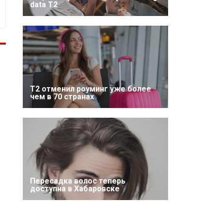
data T2
Т2 отменил роуминг уже более
чем в 70 странах
Пересадка волос теперь
доступна в Хабаровске