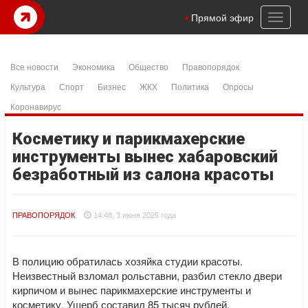
Toggl
Прямой эфир
naviga
Все новости
Экономика
Общество
Правопорядок
Культура
Спорт
Бизнес
ЖКХ
Политика
Опросы
Коронавирус
Косметику и парикмахерские
инструменты вынес хабаровский
безработный из салона красоты
ПРАВОПОРЯДОК
14:48, 3 июня 2026 года
В полицию обратилась хозяйка студии красоты.
Неизвестный взломал рольставни, разбил стекло двери
кирпичом и вынес парикмахерские инструменты и
косметику. Ущерб составил 85 тысяч рублей.