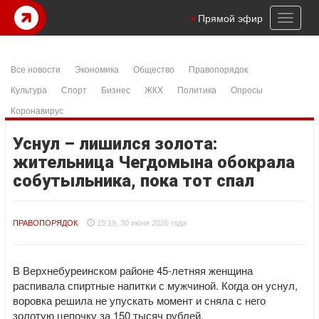
Toggl
Прямой эфир
naviga
Все новости
Экономика
Общество
Правопорядок
Культура
Спорт
Бизнес
ЖКХ
Политика
Опросы
Коронавирус
Уснул – лишился золота:
жительница Чегдомына обокрала
собутыльника, пока тот спал
ПРАВОПОРЯДОК
15:19, 30 июня 2026 года
В Верхнебуреинском районе 45-летняя женщина
распивала спиртные напитки с мужчиной. Когда он уснул,
воровка решила не упускать момент и сняла с него
золотую цепочку за 150 тысяч рублей.