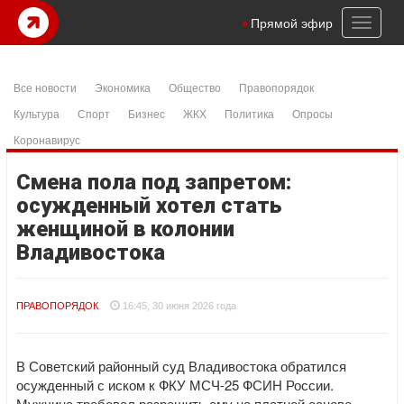
Toggl
Прямой эфир
naviga
Все новости
Экономика
Общество
Правопорядок
Культура
Спорт
Бизнес
ЖКХ
Политика
Опросы
Коронавирус
Смена пола под запретом:
осужденный хотел стать
женщиной в колонии
Владивостока
ПРАВОПОРЯДОК
16:45, 30 июня 2026 года
В Советский районный суд Владивостока обратился
осужденный с иском к ФКУ МСЧ-25 ФСИН России.
Мужчина требовал разрешить ему на платной основе