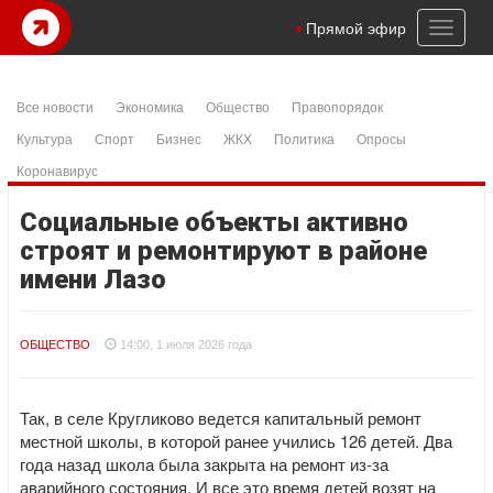
Toggl
Прямой эфир
naviga
Все новости
Экономика
Общество
Правопорядок
Культура
Спорт
Бизнес
ЖКХ
Политика
Опросы
Коронавирус
Социальные объекты активно
строят и ремонтируют в районе
имени Лазо
ОБЩЕСТВО
14:00, 1 июля 2026 года
Так, в селе Кругликово ведется капитальный ремонт
местной школы, в которой ранее учились 126 детей. Два
года назад школа была закрыта на ремонт из-за
аварийного состояния. И все это время детей возят на