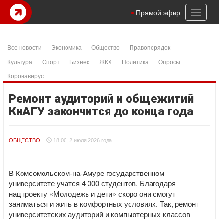
Toggl
Прямой эфир
naviga
Все новости
Экономика
Общество
Правопорядок
Культура
Спорт
Бизнес
ЖКХ
Политика
Опросы
Коронавирус
Ремонт аудиторий и общежитий
КнАГУ закончится до конца года
ОБЩЕСТВО
18:00, 2 июля 2026 года
В Комсомольском-на-Амуре государственном
университете учатся 4 000 студентов. Благодаря
нацпроекту «Молодежь и дети» скоро они смогут
заниматься и жить в комфортных условиях. Так, ремонт
университетских аудиторий и компьютерных классов