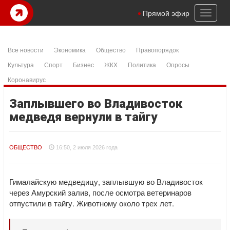
Toggl
Прямой эфир
naviga
Все новости
Экономика
Общество
Правопорядок
Культура
Спорт
Бизнес
ЖКХ
Политика
Опросы
Коронавирус
Заплывшего во Владивосток
медведя вернули в тайгу
ОБЩЕСТВО
16:50, 2 июля 2026 года
Гималайскую медведицу, заплывшую во Владивосток
через Амурский залив, после осмотра ветеринаров
отпустили в тайгу. Животному около трех лет.