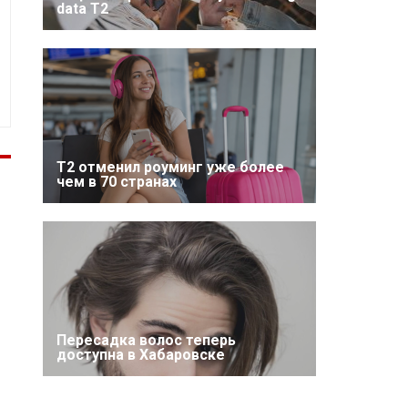
data T2
Т2 отменил роуминг уже более
чем в 70 странах
Пересадка волос теперь
доступна в Хабаровске