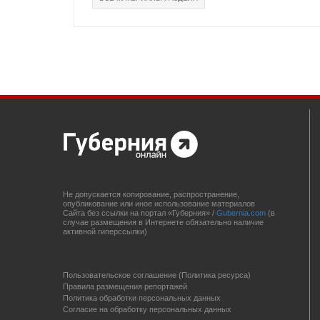
Не допускается копирование, распространение,
опубликование или иное использование материалов
Сайта без ссылки на портал «Губерния» /
Gubernia.com
(в
случае размещения в Интернете обязательно наличие
активной гиперссылки)
Пользовательское соглашение (Политика ресурса)
Правила размещения репортажей
Политика обработки персональных данных
Согласие на обработку персональных данных