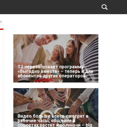
ус
Т2 перезапускает программу
«Выгодно вместе» – теперь и для
абонентов других операторов
Видео больше всего смотрят в
рабочие часы, общение в
соцсетях растет к полуночи – big