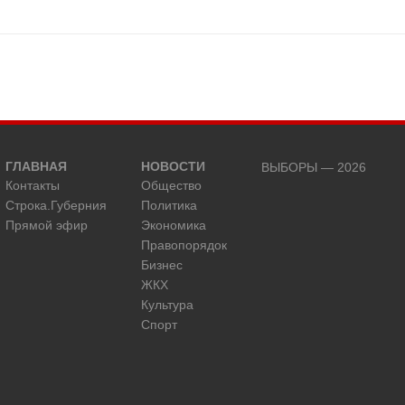
ГЛАВНАЯ
НОВОСТИ
ВЫБОРЫ — 2026
Контакты
Общество
Строка.Губерния
Политика
Прямой эфир
Экономика
Правопорядок
Бизнес
ЖКХ
Культура
Спорт