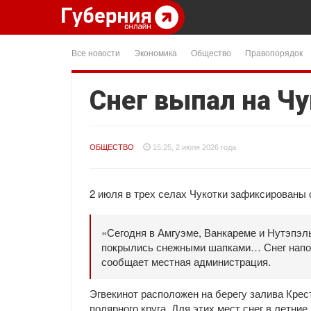
Все новости
Экономика
Общество
Правопорядок
Снег выпал на Чу
ОБЩЕСТВО
15:25, 2 июля 2026 года
2 июля в трех селах Чукотки зафиксированы 
«Сегодня в Амгуэме, Ванкареме и Нутэпэл
покрылись снежными шапками… Снег напоми
сообщает местная администрация.
Эгвекинот расположен на берегу залива Крест
полярного круга. Для этих мест снег в летни