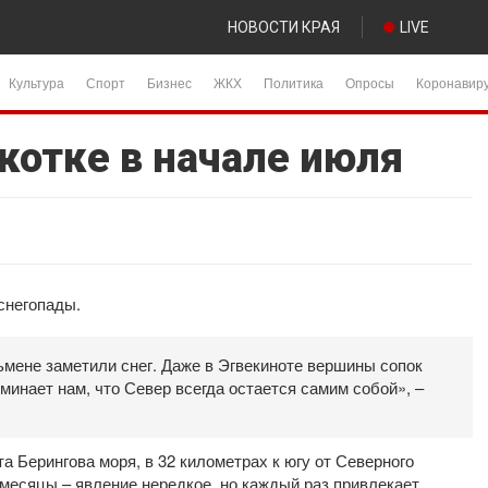
НОВОСТИ КРАЯ
LIVE
Культура
Спорт
Бизнес
ЖКХ
Политика
Опросы
Коронавир
котке в начале июля
снегопады.
ьмене заметили снег. Даже в Эгвекиноте вершины сопок
нает нам, что Север всегда остается самим собой», –
а Берингова моря, в 32 километрах к югу от Северного
е месяцы – явление нередкое, но каждый раз привлекает