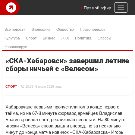
Toggl
Прямой эфир
naviga
Все новости
Экономика
Общество
Правопорядок
Культура
Спорт
Бизнес
ЖКХ
Политика
Опросы
Коронавирус
«СКА-Хабаровск» завершил летние
сборы ничьей с «Велесом»
СПОРТ
10:35, 6 июля 2026 года
Хабаровчане первыми пропустили гол в конце первого
тайма, но на 67-й минуте форвард армейцев Владислав
Брагин сравнял счет, реализовав пенальти. На 80 минуте
игроки «Велеса» снова вышли вперед, но за несколько
минут до конца матча новичок «СКА-Хабаровска» Игорь