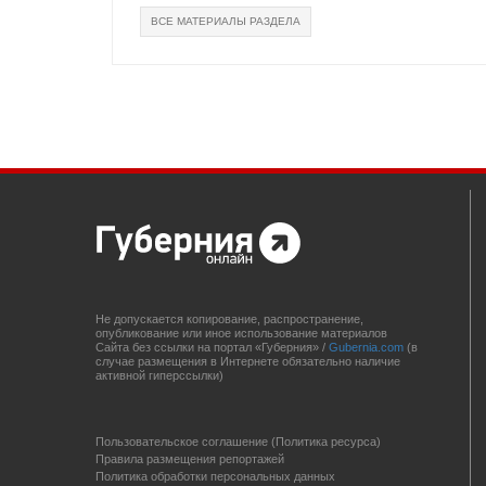
ВСЕ МАТЕРИАЛЫ РАЗДЕЛА
Не допускается копирование, распространение,
опубликование или иное использование материалов
Сайта без ссылки на портал «Губерния» /
Gubernia.com
(в
случае размещения в Интернете обязательно наличие
активной гиперссылки)
Пользовательское соглашение (Политика ресурса)
Правила размещения репортажей
Политика обработки персональных данных