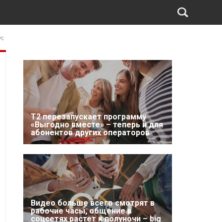
ус
Т2 перезапускает программу
«Выгодно вместе» – теперь и для
абонентов других операторов
Видео больше всего смотрят в
рабочие часы, общение в
соцсетях растет к полуночи – big