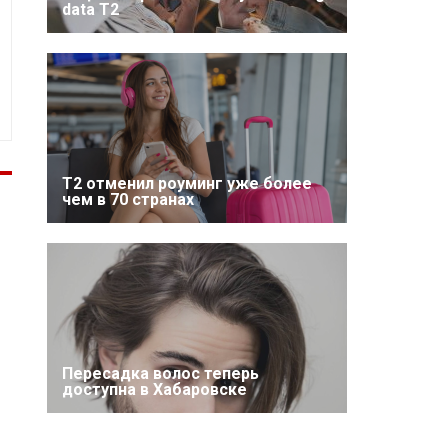
data T2
Т2 отменил роуминг уже более
чем в 70 странах
Пересадка волос теперь
доступна в Хабаровске