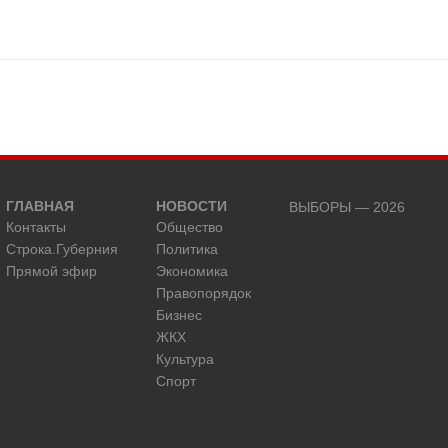
ГЛАВНАЯ
НОВОСТИ
ВЫБОРЫ — 2026
Контакты
Общество
Строка.Губерния
Политика
Прямой эфир
Экономика
Правопорядок
Бизнес
ЖКХ
Культура
Спорт