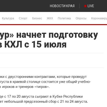
НОВОСТИ КРАЯ
LIVE
Культура
Спорт
Бизнес
ЖКХ
Политика
Опросы
Коронавир
ур» начнет подготовку
в КХЛ с 15 июля
оки с двусторонними контрактами, которые проведут
вгуста в краевой столице состоится уже общий учебно-
 игроков и тренеров «тигров».
де с 17 по 20 августа сыграют в Кубке Республики
ет небольшой предсезонный сбор с 21 по 24 августа.