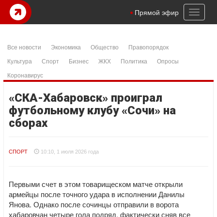
Toggl
Прямой эфир
naviga
Все новости
Экономика
Общество
Правопорядок
Культура
Спорт
Бизнес
ЖКХ
Политика
Опросы
Коронавирус
«СКА-Хабаровск» проиграл
футбольному клубу «Сочи» на
сборах
СПОРТ
10:10, 1 июля 2026 года
Первыми счет в этом товарищеском матче открыли
армейцы после точного удара в исполнении Данилы
Янова. Однако после сочинцы отправили в ворота
хабаровчан четыре гола подряд, фактически сняв все