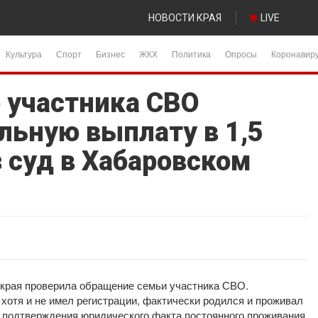
НОВОСТИ КРАЯ
LIVE
Культура
Спорт
Бизнес
ЖКХ
Политика
Опросы
Коронавир
 участника СВО
льную выплату в 1,5
 суд в Хабаровском
 края проверила обращение семьи участника СВО.
хотя и не имел регистрации, фактически родился и проживал
я подтверждения юридического факта постоянного проживания.