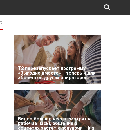
ус
Т2 перезапускает программу
«Выгодно вместе» – теперь и для
абонентов других операторов
Видео больше всего смотрят в
рабочие часы, общение в
соцсетях растет к полуночи – big