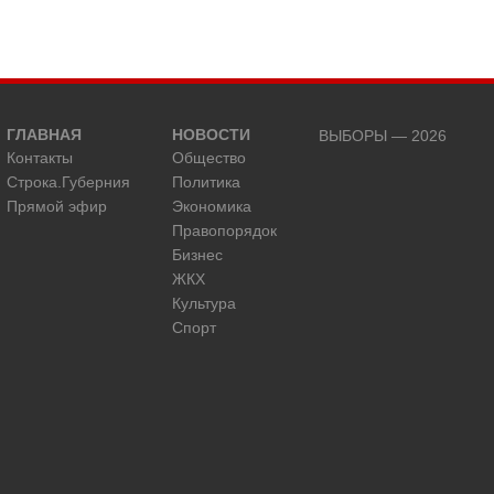
ГЛАВНАЯ
НОВОСТИ
ВЫБОРЫ — 2026
Контакты
Общество
Строка.Губерния
Политика
Прямой эфир
Экономика
Правопорядок
Бизнес
ЖКХ
Культура
Спорт