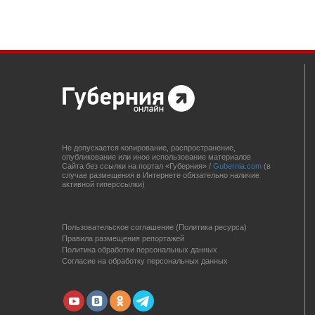
Не допускается копирование, распространение,
опубликование или иное использование материалов
Сайта без ссылки на портал «Губерния» /
Gubernia.com
(в
случае размещения в Интернете обязательно наличие
активной гиперссылки)
Пользовательское соглашение (Политика ресурса)
Правила размещения репортажей
Политика обработки персональных данных
Согласие на обработку персональных данных