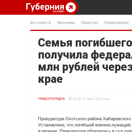
Все новости
Экономика
Общество
Правопорядок
Семья погибшего
получила федера
млн рублей через
крае
ПРАВОПОРЯДОК
10:18, 25 июня 2026 года
Прокуратура Охотского района Хабаровского
Установлено, что погибший военнослужащий, 
в регионе. Прокуратура обратилась в суд дл