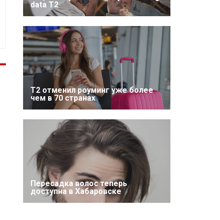
data T2
Т2 отменил роуминг уже более
чем в 70 странах
Пересадка волос теперь
доступна в Хабаровске