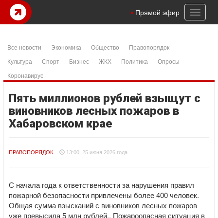
Toggl
Прямой эфир
naviga
Все новости
Экономика
Общество
Правопорядок
Культура
Спорт
Бизнес
ЖКХ
Политика
Опросы
Коронавирус
Пять миллионов рублей взыщут с
виновников лесных пожаров в
Хабаровском крае
ПРАВОПОРЯДОК
13:00, 25 июня 2026 года
С начала года к ответственности за нарушения правил
пожарной безопасности привлечены более 400 человек.
Общая сумма взысканий с виновников лесных пожаров
уже превысила 5 млн рублей.. Пожароопасная ситуация в