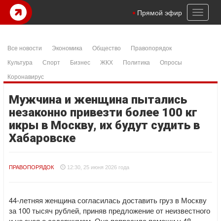
Toggl
Прямой эфир
naviga
Все новости
Экономика
Общество
Правопорядок
Культура
Спорт
Бизнес
ЖКХ
Политика
Опросы
Коронавирус
Мужчина и женщина пытались
незаконно привезти более 100 кг
икры в Москву, их будут судить в
Хабаровске
ПРАВОПОРЯДОК
12:30, 25 июня 2026 года
44-летняя женщина согласилась доставить груз в Москву
за 100 тысяч рублей, приняв предложение от неизвестного
и не зная о содержимом. Она попросила помощи у 48-