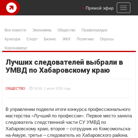
Toggl
Прямой эфир
naviga
Все новости
Экономика
Общество
Правопорядок
Культура
Спорт
Бизнес
ЖКХ
Политика
Опросы
Коронавирус
Лучших следователей выбрали в
УМВД по Хабаровскому краю
ОБЩЕСТВО
16:58, 1 июля 2026 года
В управлении подвели итоги конкурса профессионального
мастерства «Лучший по профессии». Первое место заняла
следователь следственной части СУ УМВД по
Хабаровскому краю, второе – сотрудник из Комсомольска-
на-Амуре, третье – следователь из Хабаровского района.