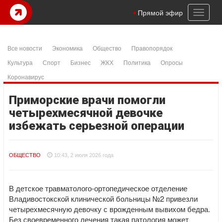
Toggl
Прямой эфир
naviga
Все новости
Экономика
Общество
Правопорядок
Культура
Спорт
Бизнес
ЖКХ
Политика
Опросы
Коронавирус
Приморские врачи помогли
четырехмесячной девочке
избежать серьезной операции
ОБЩЕСТВО
10:43, 2 июля 2026 года
В детское травматолого-ортопедическое отделение
Владивостокской клинической больницы №2 привезли
четырехмесячную девочку с врожденным вывихом бедра.
Без своевременного лечения такая патология может