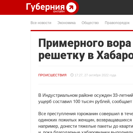
Все новости
Экономика
Общество
Правопорядок
Примерного вора 
решетку в Хабар
ПРОИСШЕСТВИЯ
17:27, 27 октября 2022 года
В Индустриальном районе осужден 33-летний 
ущерб составил 100 тысяч рублей, сообщает
Все преступления горожанин совершил в теч
одиноких пожилых женщин, возвращавшихся 
например, донести тяжелые пакеты до кварти
и, пока благодарные хабаровчанки выполнял