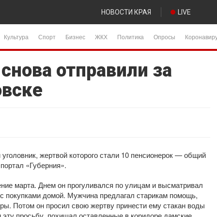
НОВОСТИ КРАЯ
LIVE
Культура
Спорт
Бизнес
ЖКХ
Политика
Опросы
Коронавир
снова отправили за
овске
уголовник, жертвой которого стали 10 пенсионерок — общий
 портал «Губерния».
ение марта. Днем он прогуливался по улицам и высматривал
с покупками домой. Мужчина предлагал старикам помощь,
ры. Потом он просил свою жертву принести ему стакан воды
и эту просьбу, похищал оставленные в коридоре дамские