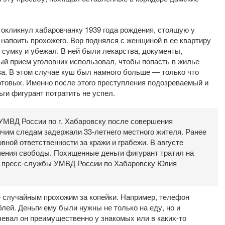
 окликнул хабаровчанку 1939 года рождения, стоящую у
 напоить прохожего. Вор поднялся с женщиной в ее квартиру
ее сумку и убежал. В ней были лекарства, документы,
ый прием уголовник использовал, чтобы попасть в жилье
а. В этом случае куш был намного больше — только что
сотовых. Именно после этого преступления подозреваемый и
ьги фигурант потратить не успел.
УМВД России по г. Хабаровску после совершения
ячим следам задержали 33-летнего местного жителя. Ранее
вной ответственности за кражи и грабежи. В августе
шения свободы. Похищенные деньги фигурант тратил на
т пресс-службы УМВД России по Хабаровску Юлия
 случайным прохожим за копейки. Например, телефон
блей. Деньги ему были нужны не только на еду, но и
очевал он преимущественно у знакомых или в каких-то