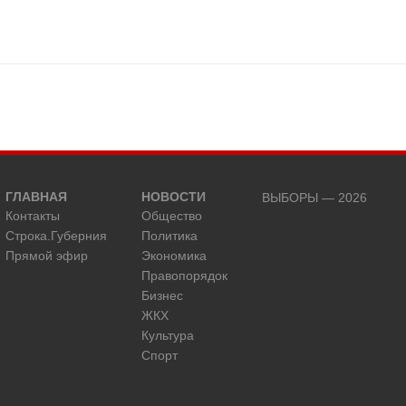
ГЛАВНАЯ
НОВОСТИ
ВЫБОРЫ — 2026
Контакты
Общество
Строка.Губерния
Политика
Прямой эфир
Экономика
Правопорядок
Бизнес
ЖКХ
Культура
Спорт