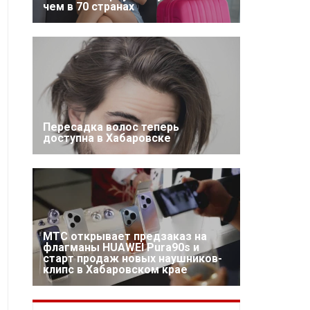
чем в 70 странах
Пересадка волос теперь
доступна в Хабаровске
МТС открывает предзаказ на
флагманы HUAWEI Pura90s и
старт продаж новых наушников-
клипс в Хабаровском крае