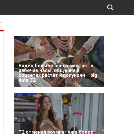
ус
Видео больше всего смотрят в
рабочие часы, общение в
соцсетях растет к полуночи – big
data T2
Т2 отменил роуминг уже более