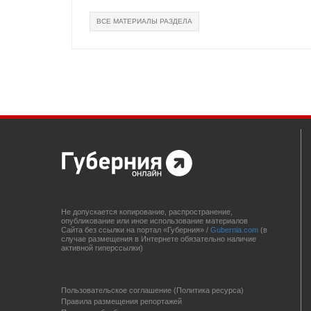
ВСЕ МАТЕРИАЛЫ РАЗДЕЛА
Не допускается копирование, распространение,
опубликование или иное использование материалов
Сайта без ссылки на портал «Губерния» /
Gubernia.com
(в
случае размещения в Интернете обязательно наличие
активной гиперссылки)
Пользовательское соглашение (Политика ресурса)
Правила размещения репортажей