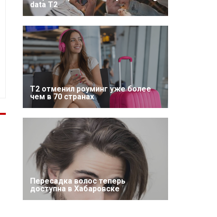
data T2
Т2 отменил роуминг уже более
чем в 70 странах
Пересадка волос теперь
доступна в Хабаровске