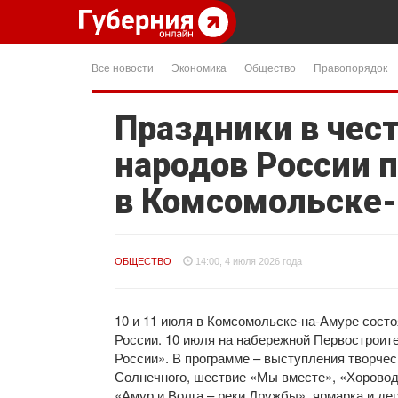
Все новости
Экономика
Общество
Правопорядок
Праздники в чест
народов России 
в Комсомольске
ОБЩЕСТВО
14:00, 4 июля 2026 года
10 и 11 июля в Комсомольске-на-Амуре сост
России. 10 июля на набережной Первостроите
России». В программе – выступления творческ
Солнечного, шествие «Мы вместе», «Хоровод
«Амур и Волга – реки Дружбы», ярмарка и де