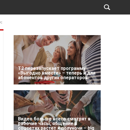
ус
Т2 перезапускает программу
«Выгодно вместе» – теперь и для
абонентов других операторов
Видео больше всего смотрят в
рабочие часы, общение в
соцсетях растет к полуночи – big