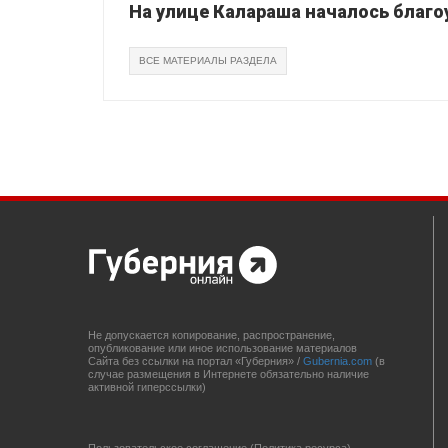
На улице Калараша началось благо
ВСЕ МАТЕРИАЛЫ РАЗДЕЛА
Не допускается копирование, распространение,
опубликование или иное использование материалов
Сайта без ссылки на портал «Губерния» /
Gubernia.com
(в
случае размещения в Интернете обязательно наличие
активной гиперссылки)