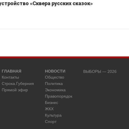
устройство «Сквера русских сказок»
ГЛАВНАЯ
НОВОСТИ
ВЫБОРЫ — 2026
Контакты
Общество
Строка.Губерния
Политика
Прямой эфир
Экономика
Правопорядок
Бизнес
ЖКХ
Культура
Спорт