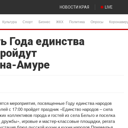
НОВОСТИ КРАЯ
LIVE
Культура
Спорт
Бизнес
ЖКХ
Политика
Опросы
Коронавир
ь Года единства
пройдут
-на-Амуре
оятся мероприятия, посвященные Году единства народов
лей с 17:00 пройдет праздник «Единство народов – сила
их коллективов города и гостей из села Бельго и поселка
 дружбы», игровые и мастер-классовые площадки, регата
густация блюд русской кухни и кухни народов Приамурья.