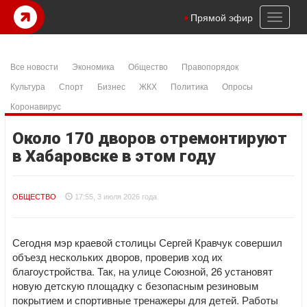
Toggl
Прямой эфир
naviga
Все новости
Экономика
Общество
Правопорядок
Культура
Спорт
Бизнес
ЖКХ
Политика
Опросы
Коронавирус
Около 170 дворов отремонтируют
в Хабаровске в этом году
ОБЩЕСТВО
17:55, 3 июля 2026 года
Сегодня мэр краевой столицы Сергей Кравчук совершил
объезд нескольких дворов, проверив ход их
благоустройства. Так, на улице Союзной, 26 установят
новую детскую площадку с безопасным резиновым
покрытием и спортивные тренажеры для детей. Работы