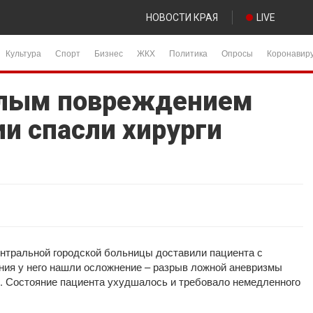
НОВОСТИ КРАЯ
LIVE
Культура
Спорт
Бизнес
ЖКХ
Политика
Опросы
Коронавир
елым повреждением
и спасли хирурги
ентральной городской больницы доставили пациента с
ния у него нашли осложнение – разрыв ложной аневризмы
. Состояние пациента ухудшалось и требовало немедленного