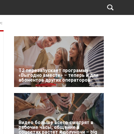
ус
Т2 перезапускает программу
«Выгодно вместе» – теперь и для
абонентов других операторов
Видео больше всего смотрят в
рабочие часы, общение в
соцсетях растет к полуночи – big