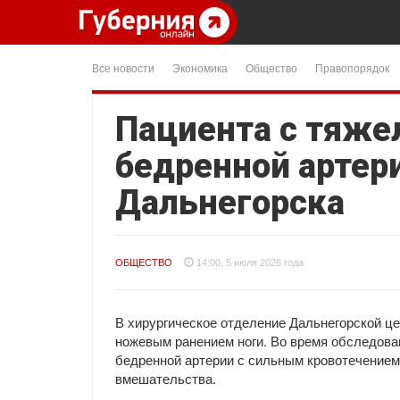
Все новости
Экономика
Общество
Правопорядок
Пациента с тяж
бедренной артери
Дальнегорска
ОБЩЕСТВО
14:00, 5 июля 2026 года
В хирургическое отделение Дальнегорской ц
ножевым ранением ноги. Во время обследова
бедренной артерии с сильным кровотечением
вмешательства.