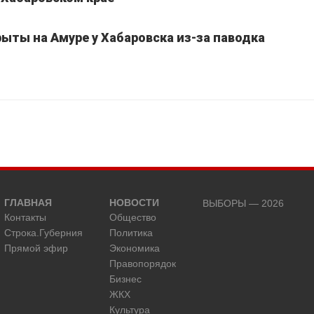
ыты на Амуре у Хабаровска из-за паводка
ГЛАВНАЯ
НОВОСТИ
ВЫБОРЫ — 2026
Контакты
Общество
Строка.Губерния
Политика
Прямой эфир
Экономика
Правопорядок
Бизнес
ЖКХ
Культура