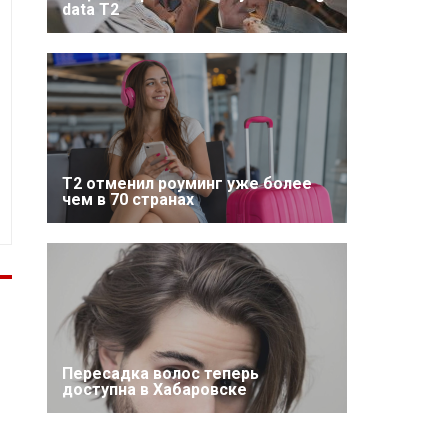
data T2
Т2 отменил роуминг уже более
чем в 70 странах
Пересадка волос теперь
доступна в Хабаровске