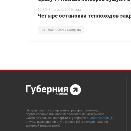
12:30, 7 августа 2026 года
Четыре остановки теплоходов закр
ВСЕ МАТЕРИАЛЫ РАЗДЕЛА
Не допускается копирование, распространение,
опубликование или иное использование материалов
Сайта без ссылки на портал «Губерния» /
Gubernia.com
(в
случае размещения в Интернете обязательно наличие
активной гиперссылки)