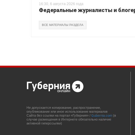
16:30, 6 августа 2026 года
Федеральные журналисты и блогер
ВСЕ МАТЕРИАЛЫ РАЗДЕЛА
Не допускается копирование, распространение,
опубликование или иное использование материалов
Сайта без ссылки на портал «Губерния» /
Gubernia.com
(в
случае размещения в Интернете обязательно наличие
активной гиперссылки)