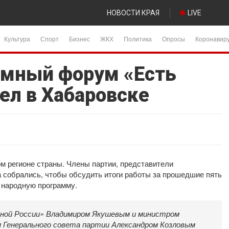
НОВОСТИ КРАЯ
LIVE
Культура
Спорт
Бизнес
ЖКХ
Политика
Опросы
Коронавир
ммный форум «Есть
ел в Хабаровске
м регионе страны. Члены партии, представители
а собрались, чтобы обсудить итоги работы за прошедшие пять
 народную программу.
иной России» Владимиром Якушевым и министром
ом Генерального совета партии Александром Козловым