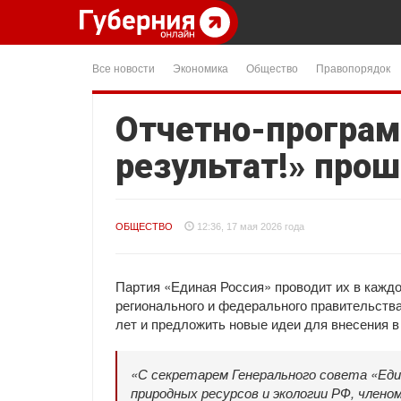
Все новости
Экономика
Общество
Правопорядок
Отчетно-програ
результат!» прош
ОБЩЕСТВО
12:36, 17 мая 2026 года
Партия «Единая Россия» проводит их в каждо
регионального и федерального правительств
лет и предложить новые идеи для внесения в
«С секретарем Генерального совета «Ед
природных ресурсов и экологии РФ, член