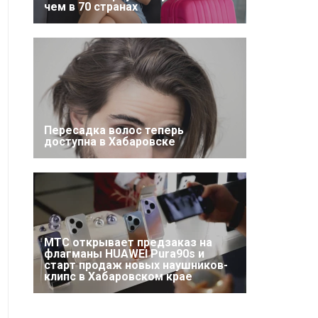
чем в 70 странах
Пересадка волос теперь
доступна в Хабаровске
МТС открывает предзаказ на
флагманы HUAWEI Pura90s и
старт продаж новых наушников-
клипс в Хабаровском крае