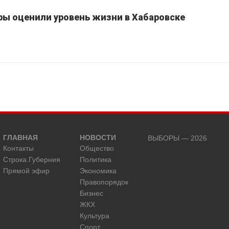
ы оценили уровень жизни в Хабаровске
ГЛАВНАЯ
НОВОСТИ
ВЫБОРЫ — 2026
Контакты
Общество
Строка.Губерния
Политика
Прямой эфир
Экономика
Правопорядок
Бизнес
ЖКХ
Культура
Спорт