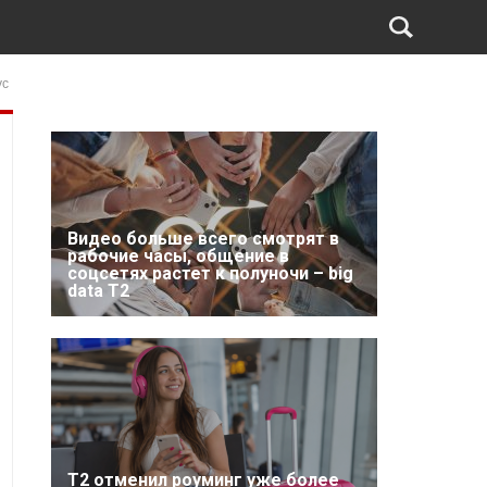
ус
Видео больше всего смотрят в
рабочие часы, общение в
соцсетях растет к полуночи – big
data T2
Т2 отменил роуминг уже более