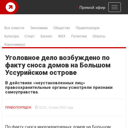
Toggl
Прямой эфир
naviga
Все новости
Экономика
Общество
Правопорядок
Культура
Спорт
Бизнес
ЖКХ
Политика
Опросы
Коронавирус
Уголовное дело возбуждено по
факту сноса домов на Большом
Уссурийском острове
В действиях «неустановленных лиц»
правоохранительные органы усмотрели признаки
самоуправства.
ПРАВОПОРЯДОК
19:21, 13 мая 2015 года
По факту сноса многоквартирных домов на Большом