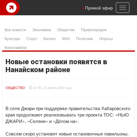
Toggl
Прямой эфир
naviga
Все новости
Экономика
Общество
Правопорядок
Культура
Спорт
Бизнес
ЖКХ
Политика
Опросы
Коронавирус
Новые остановки появятся в
Нанайском районе
ОБЩЕСТВО
11:40, 24 июня 2026 года
В селе Джари при поддержке правительства Хабаровского
края продолжают реализовывать три проекта ТОС: «НЬЮ
ДЖАРИ», «Селяне» и «Дёлом на».
Совсем скоро установят новые остановочные павильоны.