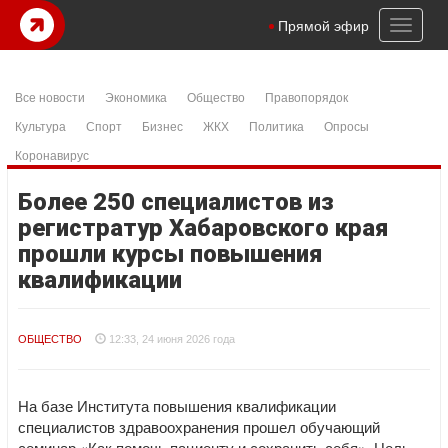
Toggl
Прямой эфир
naviga
Все новости
Экономика
Общество
Правопорядок
Культура
Спорт
Бизнес
ЖКХ
Политика
Опросы
Коронавирус
Более 250 специалистов из
регистратур Хабаровского края
прошли курсы повышения
квалификации
ОБЩЕСТВО
12:33, 24 июня 2026 года
На базе Института повышения квалификации
специалистов здравоохранения прошел обучающий
семинар «Как помочь пациенту и сохранить себя». Цель