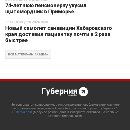
74-летнюю пенсионерку укусил
щитомордник в Приморье
12:00, 8 августа 2026 года
Новый самолет санавиции Хабаровского
края доставил пациентку почти в 2 раза
быстрее
ВСЕ МАТЕРИАЛЫ РАЗДЕЛА
Не допускается копирование, распространение, опубликование или иное
использование материалов Сайта без ссылки на портал «Губерния» /
Gubernia.com
(в случае размещения в Интернете обязательно наличие
активной гиперссылки)