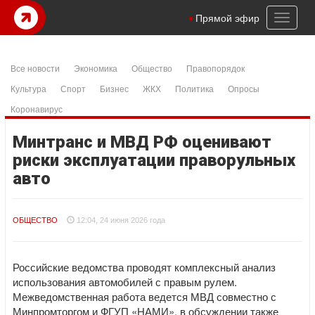
Toggl
Прямой эфир
naviga
Все новости
Экономика
Общество
Правопорядок
Культура
Спорт
Бизнес
ЖКХ
Политика
Опросы
Коронавирус
Минтранс и МВД РФ оценивают
риски эксплуатации праворульных
авто
ОБЩЕСТВО
12:04, 24 июня 2026 года
Российские ведомства проводят комплексный анализ
использования автомобилей с правым рулем.
Межведомственная работа ведется МВД совместно с
Минпромторгом и ФГУП «НАМИ», в обсуждении также