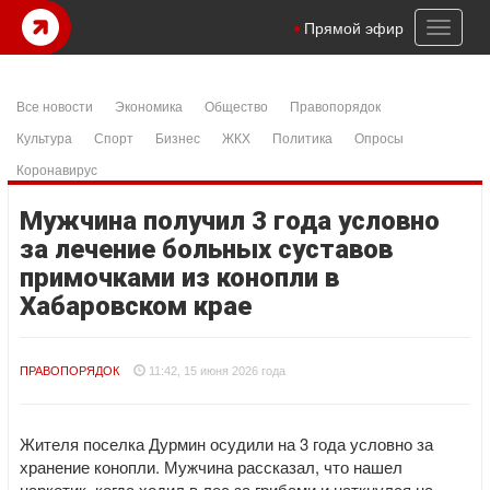
Toggl
Прямой эфир
naviga
Все новости
Экономика
Общество
Правопорядок
Культура
Спорт
Бизнес
ЖКХ
Политика
Опросы
Коронавирус
Мужчина получил 3 года условно
за лечение больных суставов
примочками из конопли в
Хабаровском крае
ПРАВОПОРЯДОК
11:42, 15 июня 2026 года
Жителя поселка Дурмин осудили на 3 года условно за
хранение конопли. Мужчина рассказал, что нашел
наркотик, когда ходил в лес за грибами и наткнулся на