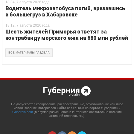
18:34, 7 августа 2026 года
Водитель микроавтобуса погиб, врезавшись
в большегруз в Хабаровске
18:12, 7 августа 2026 года
Шесть жителей Приморья ответят за
контрабанду морского ежа на 680 млн рублей
ВСЕ МАТЕРИАЛЫ РАЗДЕЛА
Не допускается копирование, распространение, опубликование или иное
использование материалов Сайта без ссылки на портал «Губерния» /
Gubernia.com
(в случае размещения в Интернете обязательно наличие
активной гиперссылки)