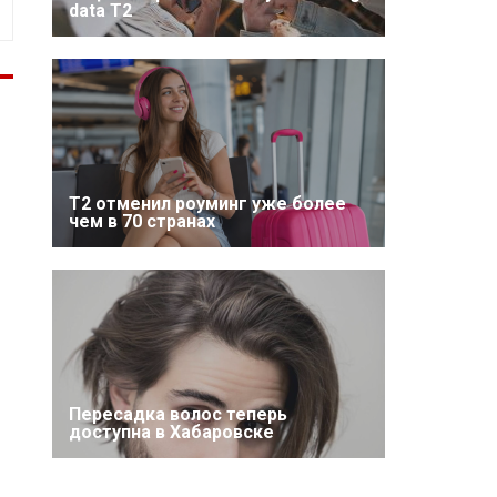
data T2
Т2 отменил роуминг уже более
чем в 70 странах
Пересадка волос теперь
доступна в Хабаровске