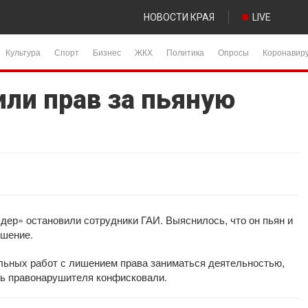
НОВОСТИ КРАЯ
LIVE
Культура
Спорт
Бизнес
ЖКХ
Политика
Опросы
Коронавир
ли прав за пьяную
дер» остановили сотрудники ГАИ. Выяснилось, что он пьян и
ушение.
ельных работ с лишением права заниматься деятельностью,
ль правонарушителя конфисковали.