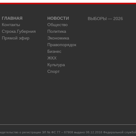
ГЛАВНАЯ
НОВОСТИ
ВЫБОРЫ — 2026
Контакты
Общество
Строка.Губерния
Политика
Прямой эфир
Экономика
Правопорядок
Бизнес
ЖКХ
Культура
Спорт
идетельство о регистрации ЭЛ № ФС 77 – 67908 выдано 06.12.2016 Федеральной службой