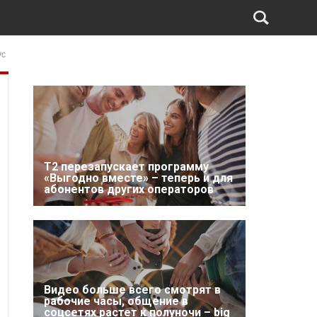
ус
Т2 перезапускает программу
«Выгодно вместе» – теперь и для
абонентов других операторов
Видео больше всего смотрят в
рабочие часы, общение в
соцсетях растет к полуночи – big