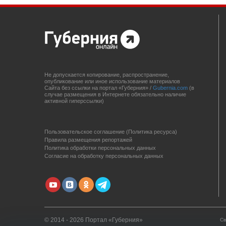
Не допускается копирование, распространение,
опубликование или иное использование материалов
Сайта без ссылки на портал «Губерния» /
Gubernia.com
(в
случае размещения в Интернете обязательно наличие
активной гиперссылки)
Пользовательское соглашение (Политика ресурса)
Правила размещения репортажей
Политика обработки персональных данных
Согласие на обработку персональных данных
© 2014 - 2026 Портал «Губерния»
Св