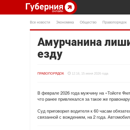
Все новости
Экономика
Общество
Правопорядок
Амурчанина лиши
езду
ПРАВОПОРЯДОК
12:16, 15 июня 2026 года
В феврале 2026 года мужчину на «Тойоте Фил
что ранее привлекался за такое же правонар
Суд приговорил водителя к 60 часам обязат
связанной с вождением, на 2 года. Автомоби