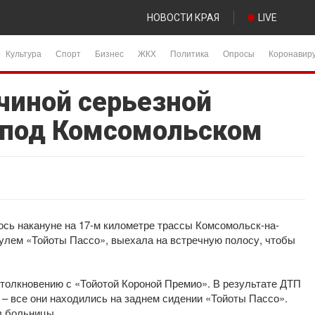
НОВОСТИ КРАЯ
LIVE
Культура
Спорт
Бизнес
ЖКХ
Политика
Опросы
Коронавир
ичиной серьезной
е под Комсомольском
сь накануне на 17-м километре трассы Комсомольск-на-
улем «Тойоты Пассо», выехала на встречную полосу, чтобы
столкновению с «Тойотой Короной Премио». В результате ДТП
й – все они находились на заднем сидении «Тойоты Пассо».
в больницы.