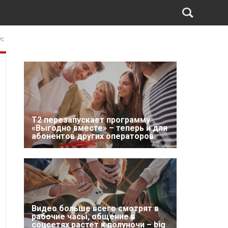
ус
Т2 перезапускает программу
«Выгодно вместе» – теперь и для
абонентов других операторов
Видео больше всего смотрят в
рабочие часы, общение в
соцсетях растет к полуночи – big