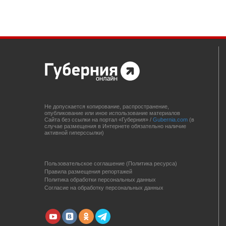
Не допускается копирование, распространение,
опубликование или иное использование материалов
Сайта без ссылки на портал «Губерния» /
Gubernia.com
(в
случае размещения в Интернете обязательно наличие
активной гиперссылки)
Пользовательское соглашение (Политика ресурса)
Правила размещения репортажей
Политика обработки персональных данных
Согласие на обработку персональных данных