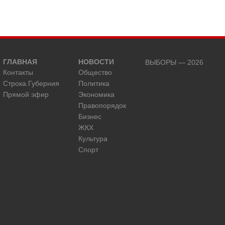
ГЛАВНАЯ
НОВОСТИ
ВЫБОРЫ — 2026
Контакты
Общество
Строка.Губерния
Политика
Прямой эфир
Экономика
Правопорядок
Бизнес
ЖКХ
Культура
Спорт