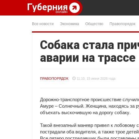
Все новости
Экономика
Общество
Правопорядок
Собака стала пр
аварии на трасс
ПРАВОПОРЯДОК
11:10, 15 июня 2026 года
Дорожно-транспортное происшествие случило
Амуре – Солнечный. Женщина, находясь за р
объехать выскочившую на дорогу собаку.
Такой внезапный маневр привел к лобовому 
пострадали оба водителя, а также трое дете
Все пятеро пострадавших были доставлены 