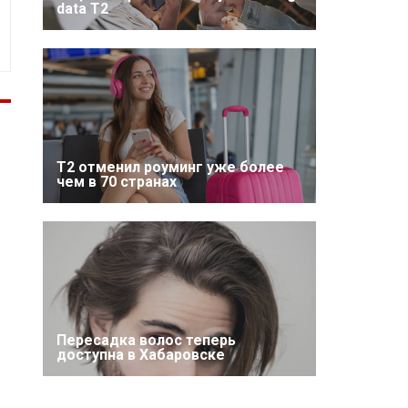
data T2
Т2 отменил роуминг уже более
чем в 70 странах
Пересадка волос теперь
доступна в Хабаровске