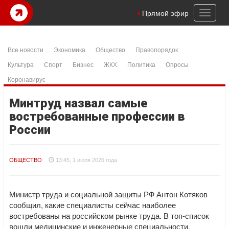
Toggl
Прямой эфир
naviga
Все новости
Экономика
Общество
Правопорядок
Культура
Спорт
Бизнес
ЖКХ
Политика
Опросы
Коронавирус
Минтруд назвал самые
востребованные профессии в
России
ОБЩЕСТВО
13:45, 1 июля 2026 года
Министр труда и социальной защиты РФ Антон Котяков
сообщил, какие специалисты сейчас наиболее
востребованы на российском рынке труда. В топ-список
вошли медицинские и инженерные специальности.