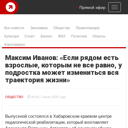
Toggl
Прямой эфир
naviga
Все новости
Экономика
Общество
Правопорядок
Культура
Спорт
Бизнес
ЖКХ
Политика
Опросы
Коронавирус
Максим Иванов: «Если рядом есть
взрослые, которым не все равно, у
подростка может измениться вся
траектория жизни»
ОБЩЕСТВО
09:43, 2 июля 2026 года
Выпускной состоялся в Хабаровском краевом центре
педагогической реабилитации, который возглавляет
Александр Петрынин. Аттестаты об основном общем