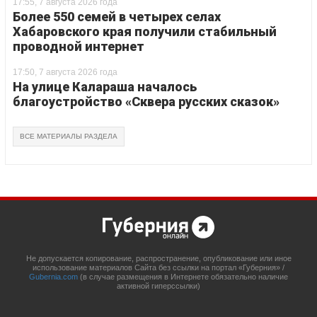
17:55, 7 августа 2026 года
Более 550 семей в четырех селах
Хабаровского края получили стабильный
проводной интернет
17:50, 7 августа 2026 года
На улице Калараша началось
благоустройство «Сквера русских сказок»
ВСЕ МАТЕРИАЛЫ РАЗДЕЛА
Не допускается копирование, распространение, опубликование или иное
использование материалов Сайта без ссылки на портал «Губерния» /
Gubernia.com
(в случае размещения в Интернете обязательно наличие
активной гиперссылки)