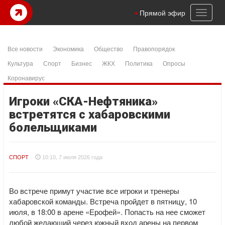
Toggl
Прямой эфир
naviga
Все новости
Экономика
Общество
Правопорядок
Культура
Спорт
Бизнес
ЖКХ
Политика
Опросы
Коронавирус
Игроки «СКА-Нефтяника»
встретятся с хабаровскими
болельщиками
СПОРТ
10:10, 7 июля 2026 года
Во встрече примут участие все игроки и тренеры
хабаровской команды. Встреча пройдет в пятницу, 10
июля, в 18:00 в арене «Ерофей». Попасть на нее сможет
любой желающий через южный вход арены на первом