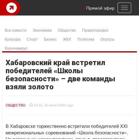
Toggl
Прямой эфир
naviga
Все новости
Экономика
Общество
Правопорядок
Культура
Спорт
Бизнес
ЖКХ
Политика
Опросы
Коронавирус
Хабаровский край встретил
победителей «Школы
безопасности» – две команды
взяли золото
ОБЩЕСТВО
13:15, 25 июня 2026 года
В Хабаровске торжественно встретили победителей XXI
межрегиональных соревнований «Школа безопасности».
На перроне их ждали родители, друзья, представители