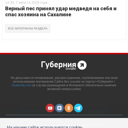
14:30, 7 августа 2026 года
Верный пес принял удар медведя на себя и
спас хозяина на Сахалине
ВСЕ МАТЕРИАЛЫ РАЗДЕЛА
Не допускается копирование, распространение, опубликование или иное
использование материалов Сайта без ссылки на портал «Губерния» /
Gubernia.com
(в случае размещения в Интернете обязательно наличие
активной гиперссылки)
© 2014 - 2026 Портал «Губерния»
Сетевое издание
Gubernia.com
, свидетельство о регистрации ЭЛ № ФС 77 –
На нашем сайте используются cookie-