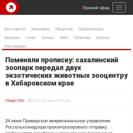
Toggl
Прямой эфир
naviga
Все новости
Экономика
Общество
Правопорядок
Культура
Спорт
Бизнес
ЖКХ
Политика
Опросы
Коронавирус
Поменяли прописку: сахалинский
зоопарк передал двух
экзотических животных зооцентру
в Хабаровском крае
ОБЩЕСТВО
14:30, 25 июня 2026 года
24 июня Приморское межрегиональное управление
Россельхознадзора проконтролировало отправку
гребенчатого дикобраза и краснорукого тамарина из