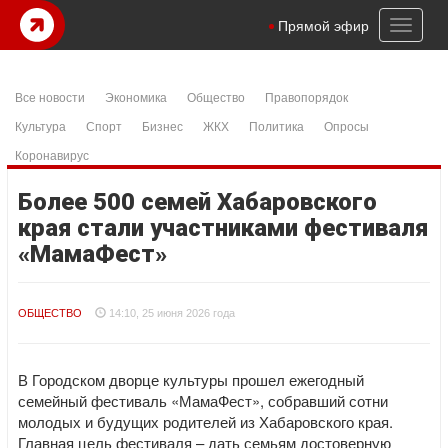
Toggl
Прямой эфир
naviga
Все новости
Экономика
Общество
Правопорядок
Культура
Спорт
Бизнес
ЖКХ
Политика
Опросы
Коронавирус
Более 500 семей Хабаровского
края стали участниками фестиваля
«МамаФест»
ОБЩЕСТВО
14:10, 25 июня 2026 года
В Городском дворце культуры прошел ежегодный
семейный фестиваль «МамаФест», собравший сотни
молодых и будущих родителей из Хабаровского края.
Главная цель фестиваля – дать семьям достоверную