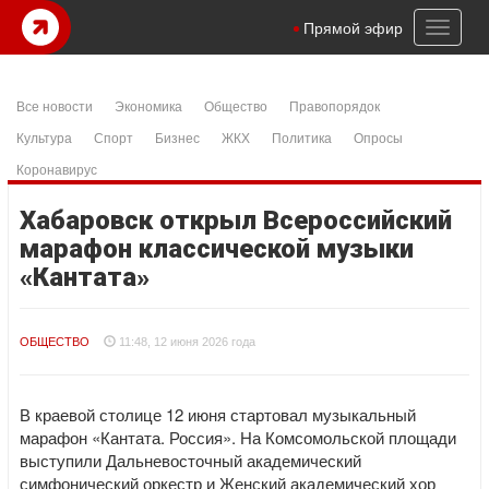
Toggl
Прямой эфир
naviga
Все новости
Экономика
Общество
Правопорядок
Культура
Спорт
Бизнес
ЖКХ
Политика
Опросы
Коронавирус
Хабаровск открыл Всероссийский
марафон классической музыки
«Кантата»
ОБЩЕСТВО
11:48, 12 июня 2026 года
В краевой столице 12 июня стартовал музыкальный
марафон «Кантата. Россия». На Комсомольской площади
выступили Дальневосточный академический
симфонический оркестр и Женский академический хор