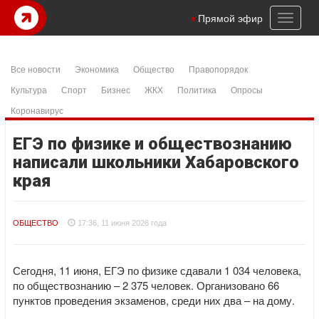
Toggl
Прямой эфир
naviga
Все новости
Экономика
Общество
Правопорядок
Культура
Спорт
Бизнес
ЖКХ
Политика
Опросы
Коронавирус
ЕГЭ по физике и обществознанию
написали школьники Хабаровского
края
ОБЩЕСТВО
17:36, 11 июня 2026 года
Сегодня, 11 июня, ЕГЭ по физике сдавали 1 034 человека,
по обществознанию – 2 375 человек. Организовано 66
пунктов проведения экзаменов, среди них два – на дому.